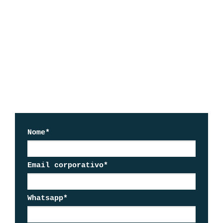
justiça social, ambiental e econômica.
GERAÇÃO RESET
A urgência de construir o próprio
futuro em meio a um mundo em falência.
CAPITALISMO EM LOOPING
A regeneração como um novo campo de
jogo.
Nome*
Email corporativo*
Whatsapp*