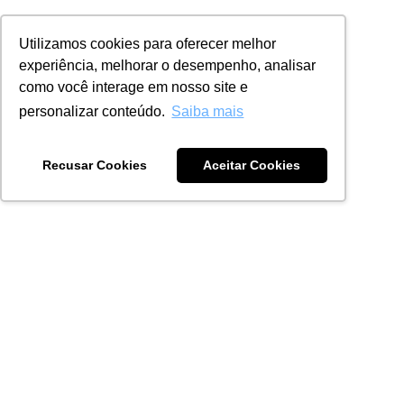
Utilizamos cookies para oferecer melhor
experiência, melhorar o desempenho, analisar
como você interage em nosso site e
personalizar conteúdo.
Saiba mais
Recusar Cookies
Aceitar Cookies
[ NOVO ]
RELATÓRIO DE
FUTUROS URBANOS
REGENERATIVOS
A REGENERAÇÃO DEIXOU DE SER